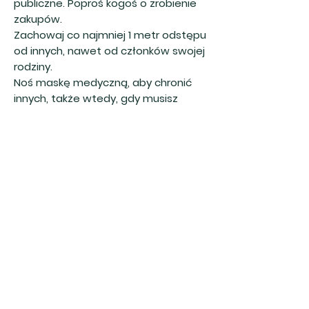
publiczne. Poproś kogoś o zrobienie
zakupów.
Zachowaj co najmniej 1 metr odstępu
od innych, nawet od członków swojej
rodziny.
Noś maskę medyczną, aby chronić
innych, także wtedy, gdy musisz
skorzystać z pomocy medycznej.
Często myj ręce.
Przebywaj w innym pomieszczeniu niż
pozostali członkowie rodziny, a jeśli to
niemożliwe, noś maskę medyczną.
Pomieszczenie, w którym przebywasz,
musi być regularnie wietrzone.
Jeśli dzielisz pokój z innymi osobami,
łóżka powinny być od siebie oddalone
co najmniej o 1 metr.
Obserwuj się pod kątem ewentualnych
objawów przez 14 dni.
Natychmiast skontaktuj się z lekarzem,