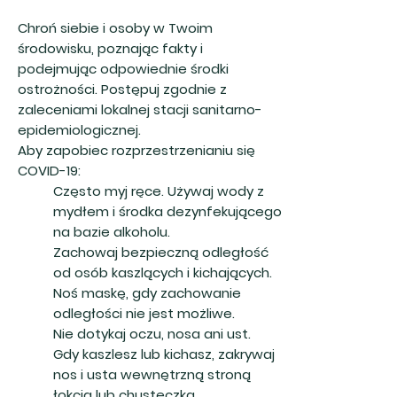
Chroń siebie i osoby w Twoim
środowisku, poznając fakty i
podejmując odpowiednie środki
ostrożności. Postępuj zgodnie z
zaleceniami lokalnej stacji sanitarno-
epidemiologicznej.
Aby zapobiec rozprzestrzenianiu się
COVID-19:
Często myj ręce. Używaj wody z
mydłem i środka dezynfekującego
na bazie alkoholu.
Zachowaj bezpieczną odległość
od osób kaszlących i kichających.
Noś maskę, gdy zachowanie
odległości nie jest możliwe.
Nie dotykaj oczu, nosa ani ust.
Gdy kaszlesz lub kichasz, zakrywaj
nos i usta wewnętrzną stroną
łokcia lub chusteczką.