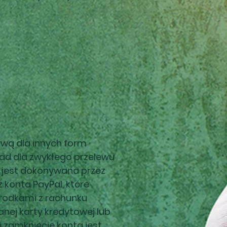
tywą dla innych form
ład dla zwykłego przelewu
 jest dokonywana przez
 konta PayPal, które
rodkami z rachunku
nej karty kredytowej lub
i zamknięcie konta jest