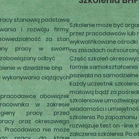
Szkolenia BHP
 Pracy stanowią podstawę
Szkolenie może być org
wania i rozwoju firmy.
przez pracodawców lub na
owiedzialność za stan
wykwalifikowane ośrodk
gieny pracy w swoim
na zasadach outsourcing
on zobowiązany odbyć
Część szkoleń okresowy
formie samokształcenia
olenie w dziedzinie bhp
pozwala na samodzielne 
o wykonywania ciążących
Każdy uczestnik szkoleni
mailową bądź za pośred
a pracodawcę obowiązek
szkoleniowe umożliwiają
acownika w zakresie
wiadomości i umiejętno
igieny pracy przed
szkolenia. Po zapoznaniu
racy oraz okresowego
rozwiązuje test on -line,
ń. Pracodawca nie może
zaliczenia szkolenia. Po
do pracy, do której