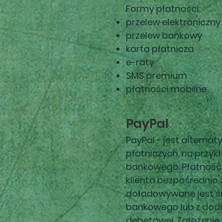
Formy płatności:
przelew elektroniczny
przelew bankowy
karta płatnicza
e-raty
SMS premium
płatności mobilne
PayPal
PayPal - jest alterna
płatniczych, na przyk
bankowego. Płatność
klienta bezpośrednio z
doładowywane jest ś
bankowego lub z doda
debetowej. Założenie 