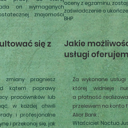
oceny z egzaminu, zosta
siada on wymaganych
zaświadczenie o ukończen
ostatecznej znajomości
BHP.
Jakie możliwośc
ltować się z
usługi oferujem
ie zmiany pragniesz
Za wykonane usługi
od kątem poprawy
której widnieje 
racy pracowników
lub
a
płatność
realizowa
nąć, w każdej chwili
przelewem na konto f
rady i profesjonalne
Alior Bank :
Właściciel: Noctua Ju
nę i przekonaj się, jak