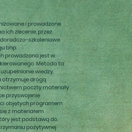
anizowane i prowadzone
 ich zlecenie, przez
i doradczo-szkoleniowe
u bhp.
ch prowadzona jest w
 kierowanego. Metoda ta
uzupełnianie wiedzy.
a otrzymuje drogą
nictwem poczty materiały
ce przyswojenie
ści objętych programem
 się z materiałem
 który jest podstawą do
 otrzymaniu pozytywnej