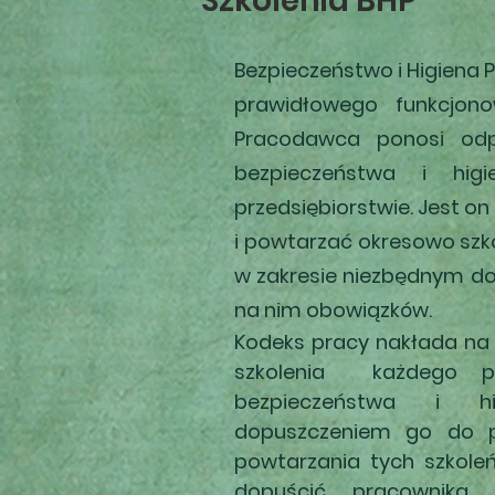
Szkolenia BHP
Bezpieczeństwo i Higiena
prawidłowego funkcjono
Pracodawca ponosi odp
bezpieczeństwa i hi
przedsiębiorstwie. Jest 
i powtarzać okresowo szk
w zakresie niezbędnym d
na nim obowiązków.
Kodeks pracy nakłada n
szkolenia każdego pr
bezpieczeństwa i h
dopuszczeniem go do p
powtarzania tych szkole
dopuścić pracownika 