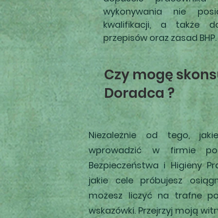
wykonywania nie po
kwalifikacji, a także d
przepisów oraz zasad BHP.
Czy mogę skonsu
Doradca ?
Niezależnie od tego, jak
wprowadzić w firmie p
Bezpieczeństwa i Higieny P
jakie cele próbujesz osiąg
możesz liczyć na trafne po
wskazówki. Przejrzyj moją witry