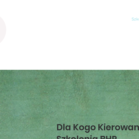
Noctua BHP
Home
O mnie
Szk
Dla Kogo Kierowan