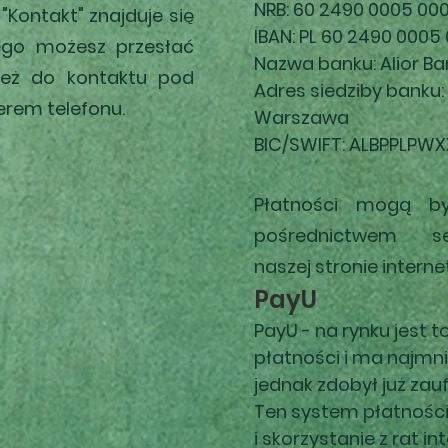
NRB: 60 2490 0005 00
Kontakt" znajduje się
IBAN: PL 60 2490 0005
rego
możesz
przesłać
Nazwa banku: Alior Ba
ież do kontaktu pod
Adres siedziby banku:
rem telefonu.
Warszawa
BIC/SWIFT: ALBPPLPW
Płatności mogą
b
pośrednictwem s
naszej
stronie interne
PayU
PayU - na rynku jest 
płatności i ma najmn
jednak zdobył już zau
Ten system płatności
i skorzystanie z rat i