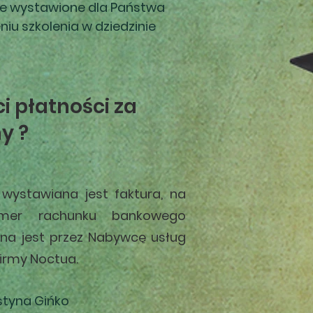
je wystawione dla Państwa
iu szkolenia w dziedzinie
i płatności za
y ?
wystawiana jest faktura, na
numer rachunku bankowego
na jest przez Nabywcę usług
irmy Noctua.
styna Gińko