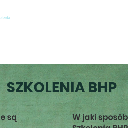
olenia
Nadzór i Doradztwo
Pierwsza Pomoc
Ochrona Ppoż.
e-
SZKOLENIA BHP
e są
W jaki sposób