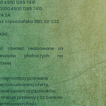
00 4500 1265 7410
 0000 4500 1265 7410
nk SA
 ul. Łopuszańska 38D, 02-232
XXX0
yć
również
realizowane za
erwisów płatniczych na
towej :
to najmłodszy pośrednik
iej rozbudowaną ofertę,
fanie swoich użytkowników.
 oferuje przelewy z 22 banków
nternetowych PayU.